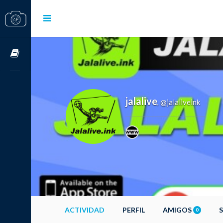
Cursos OnLine
jalalive
@jalaliveink
,
ACTIVIDAD
PERFIL
AMIGOS
0