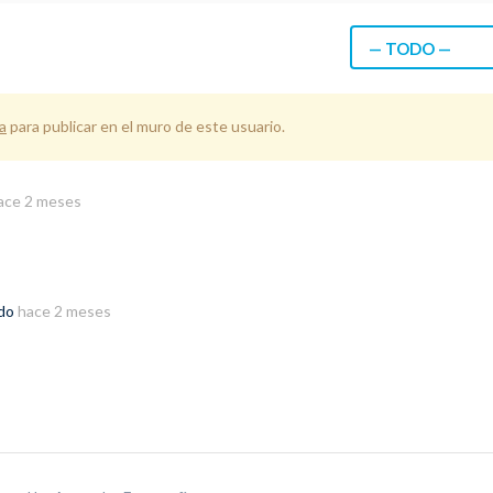
— TODO —
a
para publicar en el muro de este usuario.
ace 2 meses
ado
hace 2 meses