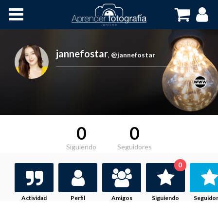
Inicio
Cursos OnLine
jannefostar
,
@jannefostar
0
0
Siguiendo
Seguidores
0
Actividad
Perfil
Amigos
Siguiendo
Seguido