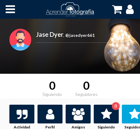
Inicio
Cursos OnLine
Jase Dyer
,
@jasedyer661
0
0
Siguiendo
Seguidores
0
Actividad
Perfil
Amigos
Siguiendo
Seguido