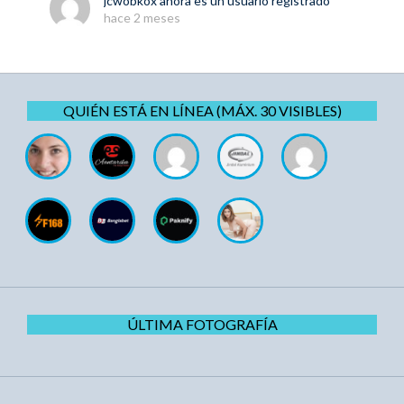
jcwobkox
ahora es un usuario registrado
hace 2 meses
QUIÉN ESTÁ EN LÍNEA (MÁX. 30 VISIBLES)
ÚLTIMA FOTOGRAFÍA