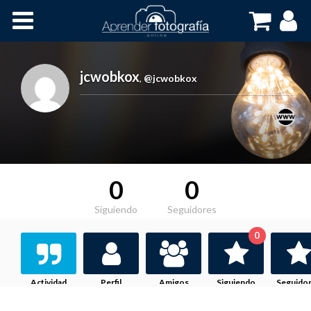
Inicio
Cursos OnLine
jcwobkox
,
@jcwobkox
0
0
Siguiendo
Seguidores
0
Actividad
Perfil
Amigos
Siguiendo
Seguido