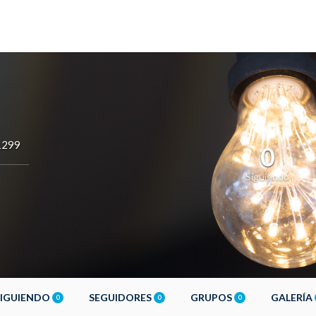
1299
0
Siguiendo
SIGUIENDO
SEGUIDORES
GRUPOS
GALERÍA
0
0
0