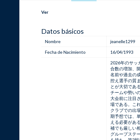
Ver
Datos básicos
Nombre
jeanelle1299
Fecha de Nacimiento
16/04/1993
2026年のサ
合数の増加、
名前や過去の
控え選手の質
とが大切であ
チームや勢い
大会前に注目
場である。こ
クラブでの出
期予想では、
える必要があ
補でも厳しい
グループステ
を持ち、第2