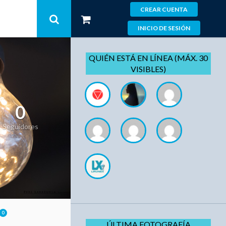
CREAR CUENTA
INICIO DE SESIÓN
QUIÉN ESTÁ EN LÍNEA (MÁX. 30
VISIBLES)
0
Seguidores
0
ÚLTIMA FOTOGRAFÍA