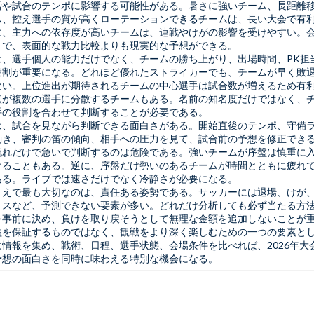
労や試合のテンポに影響する可能性がある。暑さに強いチーム、長距離
ム、控え選手の質が高くローテーションできるチームは、長い大会で有
に、主力への依存度が高いチームは、連戦やけがの影響を受けやすい。
とで、表面的な戦力比較よりも現実的な予想ができる。
は、選手個人の能力だけでなく、チームの勝ち上がり、出場時間、PK担
役割が重要になる。どれほど優れたストライカーでも、チームが早く敗
ない。上位進出が期待されるチームの中心選手は試合数が増えるため有
点が複数の選手に分散するチームもある。名前の知名度だけではなく、
手の役割を合わせて判断することが必要である。
は、試合を見ながら判断できる面白さがある。開始直後のテンポ、守備
動き、審判の笛の傾向、相手への圧力を見て、試合前の予想を修正でき
流れだけで急いで判断するのは危険である。強いチームが序盤は慎重に
けることもある。逆に、序盤だけ勢いのあるチームが時間とともに疲れ
ある。ライブでは速さだけでなく冷静さが必要になる。
うえで最も大切なのは、責任ある姿勢である。サッカーには退場、けが
ミスなど、予測できない要素が多い。どれだけ分析しても必ず当たる方
を事前に決め、負けを取り戻そうとして無理な金額を追加しないことが
益を保証するものではなく、観戦をより深く楽しむための一つの要素と
情報を集め、戦術、日程、選手状態、会場条件を比べれば、2026年大
予想の面白さを同時に味わえる特別な機会になる。