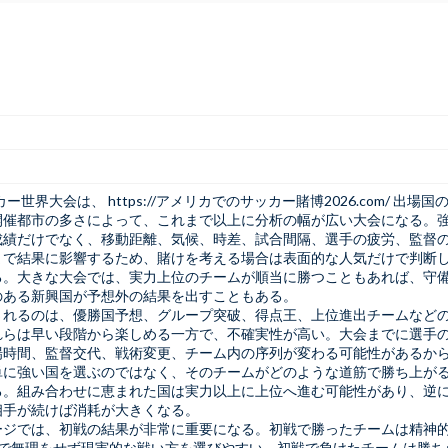
ッカー世界大会は、
https://アメリカでのサッカー賭博2026.com/
出場国の
開催都市の多さによって、これまで以上に分析の幅が広い大会になる。
成績だけでなく、移動距離、気候、時差、試合間隔、選手の疲労、監督
まで結果に影響するため、賭けを考える場合は表面的な人気だけで判断
る。大きな大会では、実力上位のチームが順当に勝つこともあれば、守
のある新興国が予想外の結果を出すこともある。
されるのは、優勝国予想、グループ突破、得点王、上位進出チームなど
れらは早い段階から楽しめる一方で、不確実性が高い。大会までに選手
場時間、監督交代、戦術変更、チーム内の序列が変わる可能性があるか
単に強い国を選ぶのではなく、そのチームがどのような道筋で勝ち上が
る。組み合わせに恵まれた国は実力以上に上位へ進む可能性があり、逆
相手が続けば消耗が大きくなる。
ージでは、初戦の結果が非常に重要になる。初戦で勝ったチームは精神
戦で無理をせず現実的な戦い方を選びやすい。初戦で負けたチームは勝ち