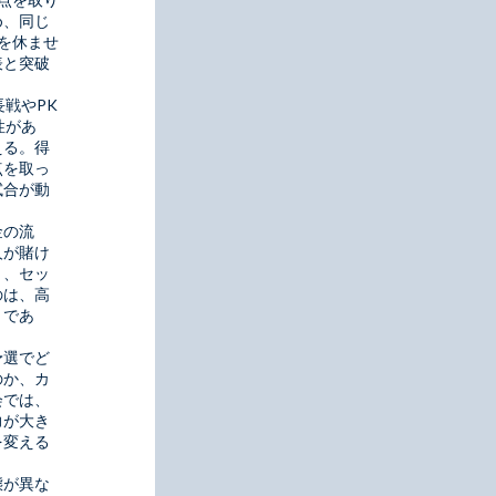
め、同じ
を休ませ
表と突破
戦やPK
性があ
える。得
点を取っ
試合が動
金の流
人が賭け
く、セッ
のは、高
とであ
予選でど
のか、カ
会では、
力が大き
を変える
態が異な