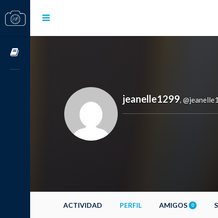
Cursos OnLine
jeanelle1299
@jeanelle
,
ACTIVIDAD
PERFIL
AMIGOS
0