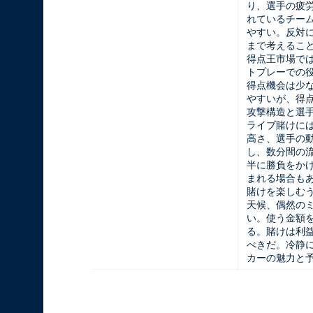
り、選手の疲
れているチー
やすい。反対
まで考えるこ
得点王市場で
トプレーでの
得点機会は少
やすいが、得
攻撃構造と選
ライブ賭けに
高さ、選手の
し、数分間の
半に勝負をか
まれる場合も
賭けを楽しむ
天候、偶然の
い。使う金額
る。賭けは利
べきだ。冷静に
カーの魅力と