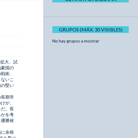
GRUPOS (MÁX. 30 VISIBLES)
No hay grupos a mostrar
拡大、試
強豪国の
の戦術、
しないこ
備の堅い
の長期市
のけが、
らだ。長
るかを考
に優勝候
的に余裕
点を取り