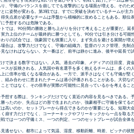
あり、守備のバランスを崩してでも攻撃的になる場面が増える。そのた
ごとに姿勢が変わる。第3戦では、すでに突破を決めているチームが主力
、得失点差が必要なチームは序盤から積極的に攻めることもある。順位
ずに予想するのは危険である。
トでは、90分間の勝敗と勝ち上がりを分けて考えることが重要だ。延長
、実力上位のチームが最終的に勝つとしても、90分では引き分ける可能
終わりの試合では、強豪国でも慎重に入り、まず失点を避ける展開が増
る場合は、攻撃力だけでなく、守備の組織力、監督のリスク管理、先制
を見なければならない。大一番ほど、前半は静かに進み、後半や延長で
。
だけで決まる数字ではない。人気、過去の印象、メディアの注目度、資
ュースが反映される。人気国や有名選手を多く抱えるチームは、多くの
以上に倍率が低くなる場合がある。一方で、派手さはなくても守備が堅
く、組み合わせに恵まれたチームは過小評価されることがある。大切な
くことではなく、その倍率が実際の可能性に見合っているかを考えるこ
を予想する際は、ランキングだけでなく直近の内容を見るべきである。
に勝ったのか、失点はどの形で生まれたのか、強豪相手に守備を保てる
度は高いのか、セットプレーから得点できるのかが重要になる。短期大
しく崩す力だけでなく、コーナーキックやフリーキックから一点を取る
接戦では一つの守備ミス、一つの判定、一つのセットプレーが試合全体
も見逃せない。都市によって気温、湿度、移動距離、時差、ピッチの状