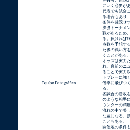
にいく必要が
代表でも試合
る場合もあり
条件を確認せ
決勝トーナメン
戦があるため
る。負ければ
点数を予想す
た後の戦い方
くことがある
オッズは実力
れ、直前のニ
ることで実力
トプレーに強
Equipo Fotográfico
倍率に飛びつ
る。
各試合の勝敗
のような相手
ウンターの精
流れの中で美
な差になる。
こともある。
開催地の条件