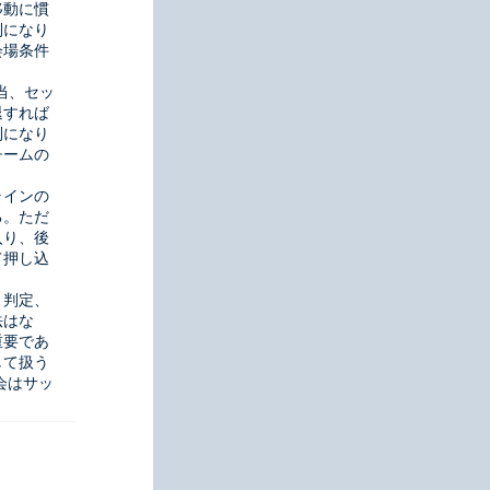
移動に慣
利になり
会場条件
当、セッ
退すれば
利になり
チームの
ラインの
る。ただ
入り、後
て押し込
、判定、
法はな
重要であ
して扱う
会はサッ