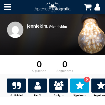
Inicio
Cursos OnLine
jenniekim
,
@jenniekim
0
0
Siguiendo
Seguidores
0
Actividad
Perfil
Amigos
Siguiendo
Seguido