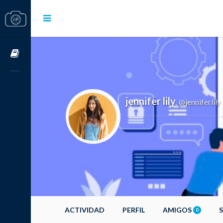
Cursos OnLine
jennifer lily
@jenniferlily
,
ACTIVIDAD
PERFIL
AMIGOS
0