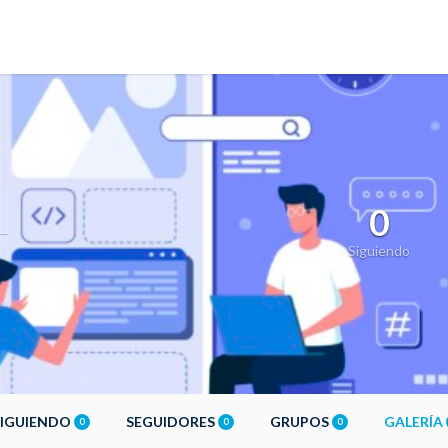
0
Siguiendo
SIGUIENDO
SEGUIDORES
GRUPOS
GALERÍA
0
0
0