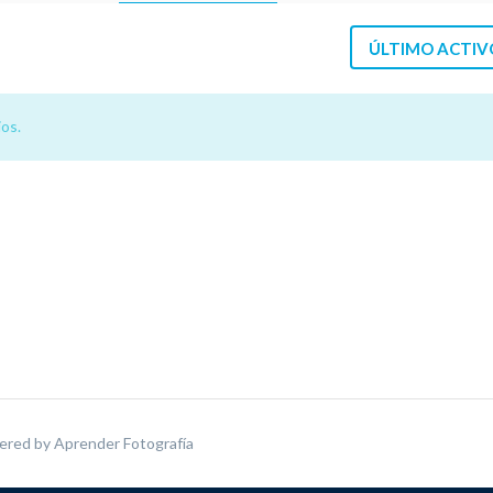
ÚLTIMO ACTIV
os.
ered by
Aprender Fotografía