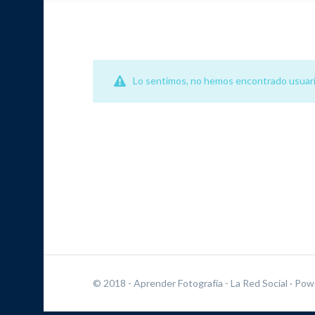
Lo sentimos, no hemos encontrado usuari
© 2018 - Aprender Fotografía - La Red Social
· Pow