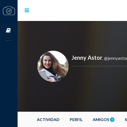
Cursos OnLine
Jenny Astor
@jennyasto
,
ACTIVIDAD
PERFIL
AMIGOS
0