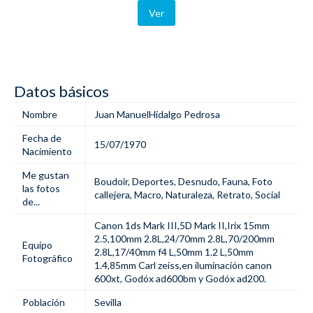
Ver
Datos básicos
Nombre
Juan ManuelHidalgo Pedrosa
Fecha de
15/07/1970
Nacimiento
Me gustan
Boudoir
,
Deportes
,
Desnudo
,
Fauna
,
Foto
las fotos
callejera
,
Macro
,
Naturaleza
,
Retrato
,
Social
de...
Canon 1ds Mark III,5D Mark II,Irix 15mm
2.5,100mm 2.8L,24/70mm 2.8L,70/200mm
Equipo
2.8L,17/40mm f4 L,50mm 1.2 L,50mm
Fotográfico
1.4,85mm Carl zeiss,en iluminación canon
600xt, Godóx ad600bm y Godóx ad200.
Población
Sevilla