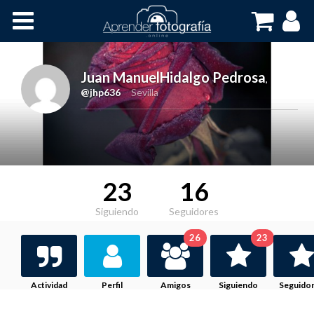
Inicio
Cursos OnLine
Juan ManuelHidalgo Pedrosa
,
@jhp636
Sevilla
23
16
Siguiendo
Seguidores
26
23
Actividad
Perfil
Amigos
Siguiendo
Seguido