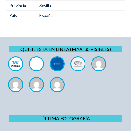
Provincia
Sevilla
Pais
España
QUIÉN ESTÁ EN LÍNEA (MÁX. 30 VISIBLES)
ÚLTIMA FOTOGRAFÍA