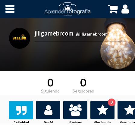
Inicio
Cursos OnLine
jiligamebrcom
,
@jiligamebrcom
0
0
Siguiendo
Seguidores
0
Actividad
Perfil
Amigos
Siguiendo
Seguido