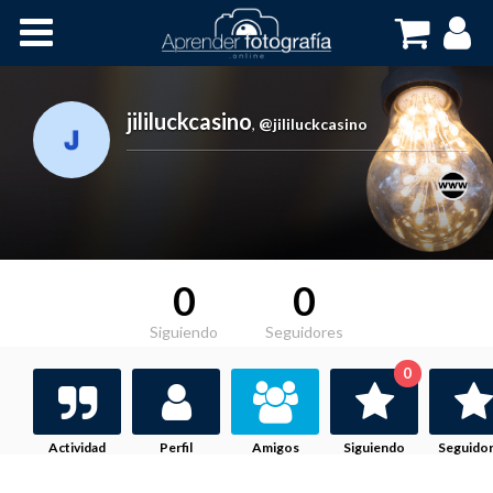
Inicio
Cursos OnLine
jililuckcasino
,
@jililuckcasino
0
0
Siguiendo
Seguidores
0
Actividad
Perfil
Amigos
Siguiendo
Seguido