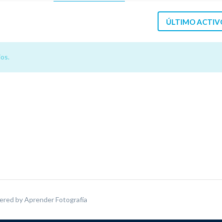
ÚLTIMO ACTIV
os.
ered by
Aprender Fotografía