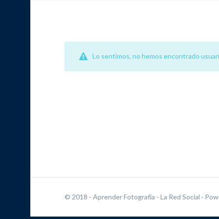
Lo sentimos, no hemos encontrado usuari
© 2018 - Aprender Fotografía - La Red Social
· Pow