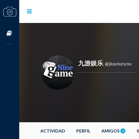
Cursos OnLine
九游娱乐
@jiuyoucyou
,
ACTIVIDAD
PERFIL
AMIGOS
0