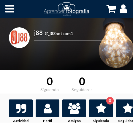
Inicio
Cursos OnLine
j88
,
@jj88netcom1
0
0
Siguiendo
Seguidores
0
Actividad
Perfil
Amigos
Siguiendo
Seguido