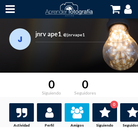
Inicio
Cursos OnLine
jnrv ape1
,
@jnrvape1
0
0
Siguiendo
Seguidores
0
Actividad
Perfil
Amigos
Siguiendo
Seguido