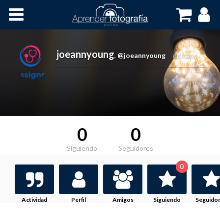
Inicio
Cursos OnLine
joeannyoung
,
@joeannyoung
oldham
0
0
Siguiendo
Seguidores
0
Actividad
Perfil
Amigos
Siguiendo
Seguido