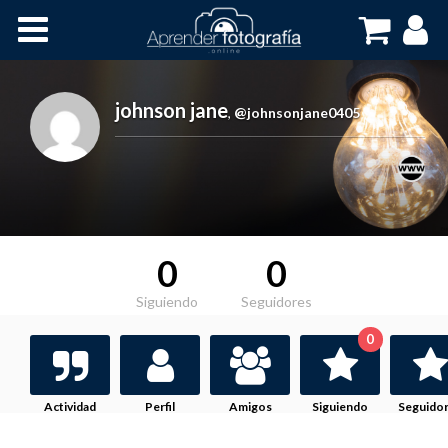
Inicio
Cursos OnLine
johnson jane
,
@johnsonjane0405
0
0
Siguiendo
Seguidores
0
Actividad
Perfil
Amigos
Siguiendo
Seguido