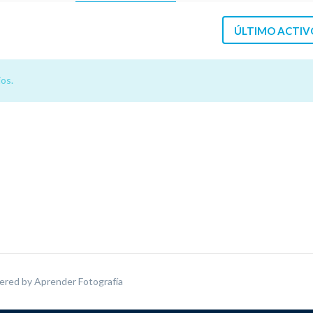
ÚLTIMO ACTIV
os.
ered by
Aprender Fotografía