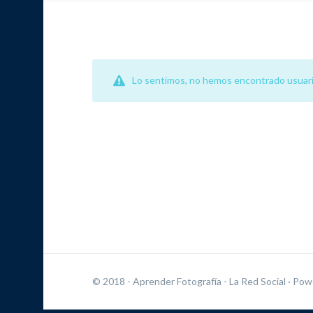
Lo sentimos, no hemos encontrado usuari
© 2018 - Aprender Fotografía - La Red Social
· Pow