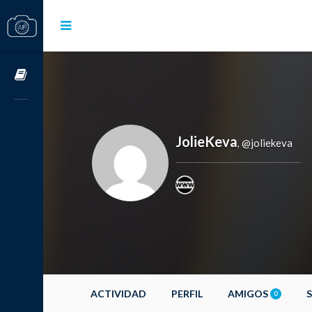
Cursos OnLine
JolieKeva
@joliekeva
,
ACTIVIDAD
PERFIL
AMIGOS
0