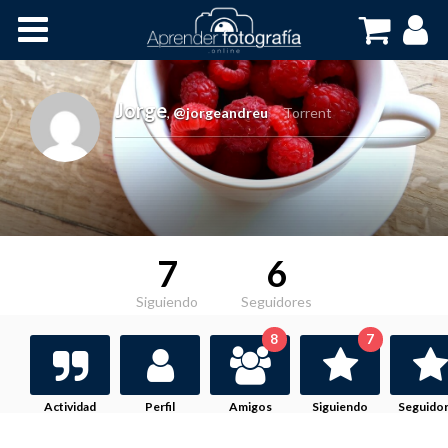
Inicio
Cursos OnLine
Jorge
,
@jorgeandreu
Torrent
7
6
Siguiendo
Seguidores
8
7
Actividad
Perfil
Amigos
Siguiendo
Seguido