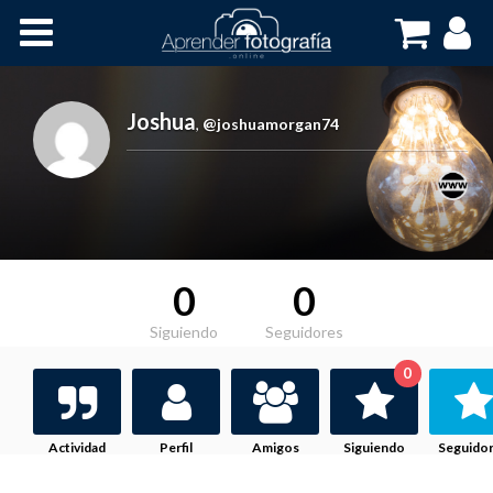
Inicio
Cursos OnLine
Joshua
,
@joshuamorgan74
0
0
Siguiendo
Seguidores
0
Actividad
Perfil
Amigos
Siguiendo
Seguido