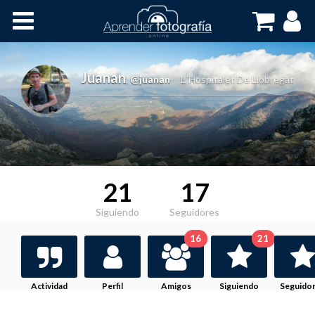
Inicio
Cursos OnLine
Juanan
,
@juanan
L´Hospitalet De Llobregat
21
17
Siguiendo
Seguidores
16
21
Actividad
Perfil
Amigos
Siguiendo
Seguido