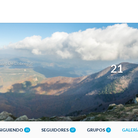
alet De Llobregat
21
Siguiendo
SIGUIENDO
SEGUIDORES
GRUPOS
GALER
21
17
0