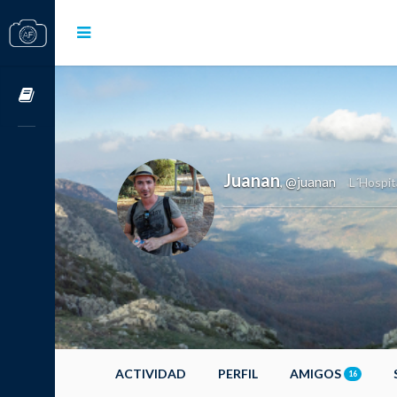
Cursos OnLine
Juanan
@juanan
,
L´Hospit
ACTIVIDAD
PERFIL
AMIGOS
16