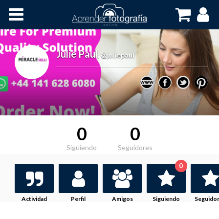
Inicio
Cursos OnLine
Julie Paul
,
@juliepaul
0
0
Siguiendo
Seguidores
0
Actividad
Perfil
Amigos
Siguiendo
Seguido