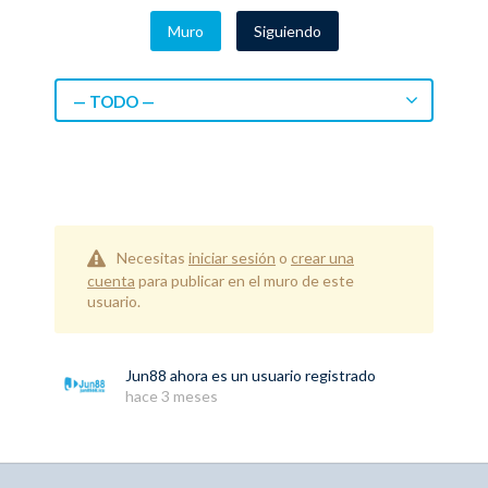
Muro
Siguiendo
— TODO —
Necesitas
iniciar sesión
o
crear una
cuenta
para publicar en el muro de este
usuario.
Jun88
ahora es un usuario registrado
hace 3 meses