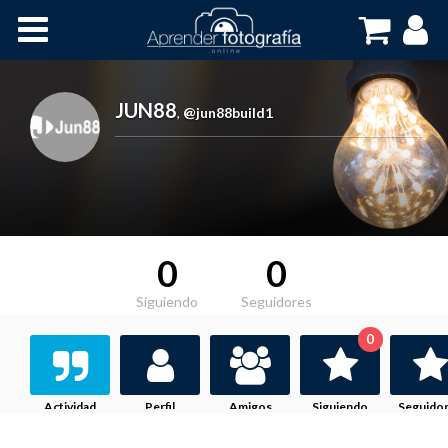
Inicio
Cursos OnLine
JUN88
,
@jun88build1
0
0
Siguiendo
Seguidores
0
Actividad
Perfil
Amigos
Siguiendo
Seguido