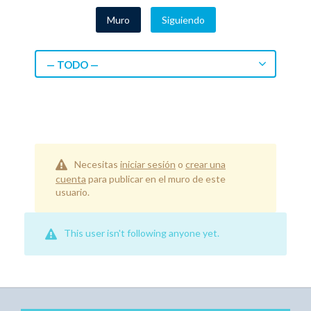
Muro
Siguiendo
— TODO —
Necesitas
iniciar sesión
o
crear una
cuenta
para publicar en el muro de este
usuario.
This user isn't following anyone yet.