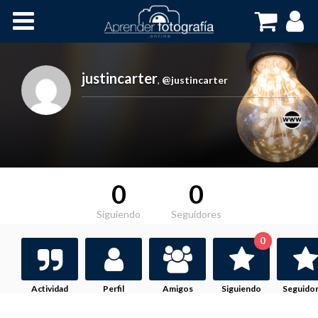
Inicio
Cursos OnLine
justincarter
,
@justincarter
0
0
Siguiendo
Seguidores
0
Actividad
Perfil
Amigos
Siguiendo
Seguido