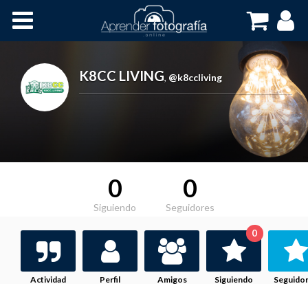
Inicio
Cursos OnLine
K8CC LIVING
,
@k8ccliving
0
0
Siguiendo
Seguidores
0
Actividad
Perfil
Amigos
Siguiendo
Seguido