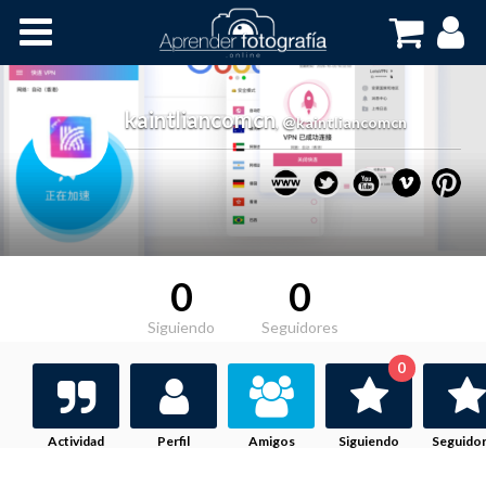
Inicio
Cursos OnLine
kaintliancomcn
,
@kaintliancomcn
0
0
Siguiendo
Seguidores
0
Actividad
Perfil
Amigos
Siguiendo
Seguido