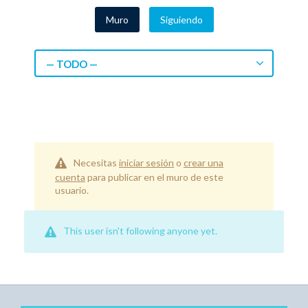
Muro
Siguiendo
— TODO —
Necesitas
iniciar sesión
o
crear una
cuenta
para publicar en el muro de este
usuario.
This user isn't following anyone yet.