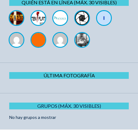
QUIÉN ESTÁ EN LÍNEA (MÁX. 30 VISIBLES)
ÚLTIMA FOTOGRAFÍA
GRUPOS (MÁX. 30 VISIBLES)
No hay grupos a mostrar