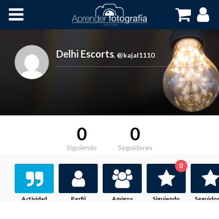
Inicio
Cursos OnLine
Delhi Escorts
,
@kajal1110
0
0
Siguiendo
Seguidores
0
Actividad
Perfil
Amigos
Siguiendo
Seguido