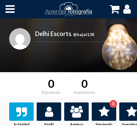
Inicio
Cursos OnLine
Delhi Escorts
,
@kajal138
0
0
Siguiendo
Seguidores
0
Actividad
Perfil
Amigos
Siguiendo
Seguido