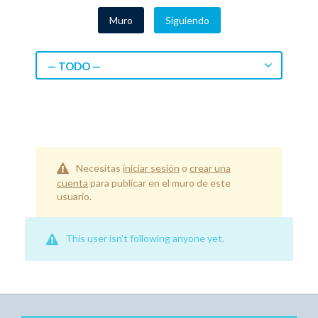
Muro
Siguiendo
— TODO —
Necesitas
iniciar sesión
o
crear una
cuenta
para publicar en el muro de este
usuario.
This user isn't following anyone yet.