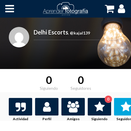
Inicio
Cursos OnLine
Delhi Escorts
,
@kajal139
0
0
Siguiendo
Seguidores
0
Actividad
Perfil
Amigos
Siguiendo
Seguido