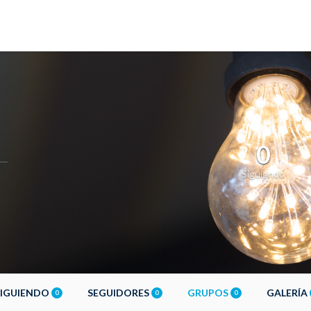
0
Siguiendo
SIGUIENDO
SEGUIDORES
GRUPOS
GALERÍA
0
0
0