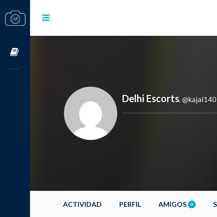
Cursos OnLine
Delhi Escorts
@kajal140
,
ACTIVIDAD
PERFIL
AMIGOS
0