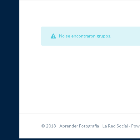
No se encontraron grupos.
© 2018 - Aprender Fotografía - La Red Social
· Pow