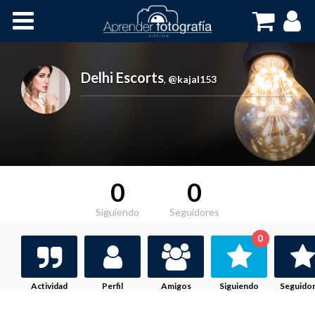
Inicio
Cursos OnLine
Delhi Escorts
,
@kajal153
0
0
Siguiendo
Seguidores
0
Actividad
Perfil
Amigos
Siguiendo
Seguido