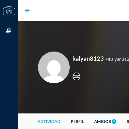
Cursos OnLine
kalyan8123
@kalyan81
,
ACTIVIDAD
PERFIL
AMIGOS
0