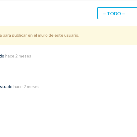
— TODO —
a
para publicar en el muro de este usuario.
ado
hace 2 meses
istrado
hace 2 meses