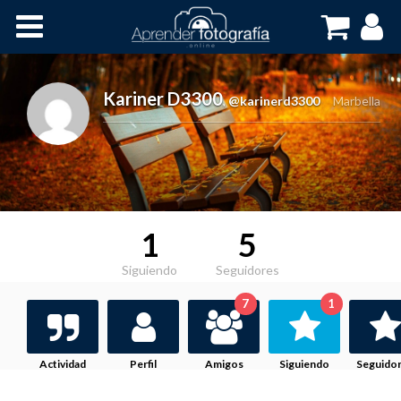
Inicio
Cursos OnLine
Kariner D3300
,
@karinerd3300
Marbella
1
5
Siguiendo
Seguidores
7
1
Actividad
Perfil
Amigos
Siguiendo
Seguido