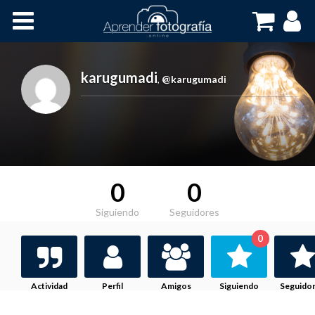
Inicio
Cursos OnLine
karugumadi
,
@karugumadi
0
0
Siguiendo
Seguidores
0
Actividad
Perfil
Amigos
Siguiendo
Seguido