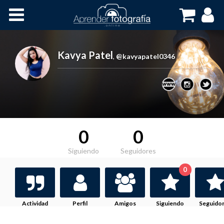
Inicio
Cursos OnLine
Kavya Patel
,
@kavyapatel0346
0
0
Siguiendo
Seguidores
0
Actividad
Perfil
Amigos
Siguiendo
Seguido