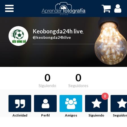
Inicio
Cursos OnLine
Keobongda24h live
,
@keobongda24hlive
0
0
Siguiendo
Seguidores
0
Actividad
Perfil
Amigos
Siguiendo
Seguido