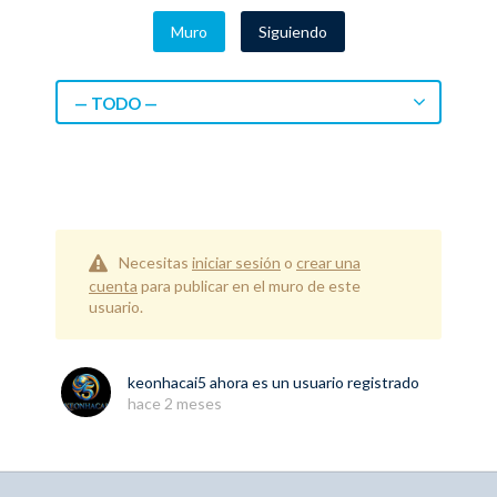
Muro
Siguiendo
— TODO —
Necesitas
iniciar sesión
o
crear una
cuenta
para publicar en el muro de este
usuario.
keonhacai5
ahora es un usuario registrado
hace 2 meses