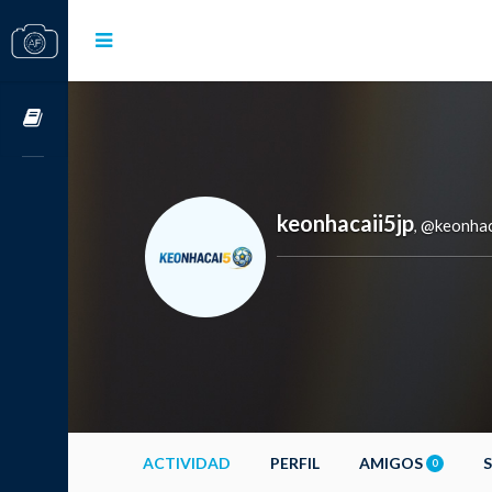
Cursos OnLine
keonhacaii5jp
@keonhac
,
ACTIVIDAD
PERFIL
AMIGOS
0