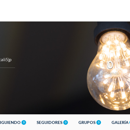
aii5jp
0
Siguiendo
SIGUIENDO
SEGUIDORES
GRUPOS
GALERÍA
0
0
0