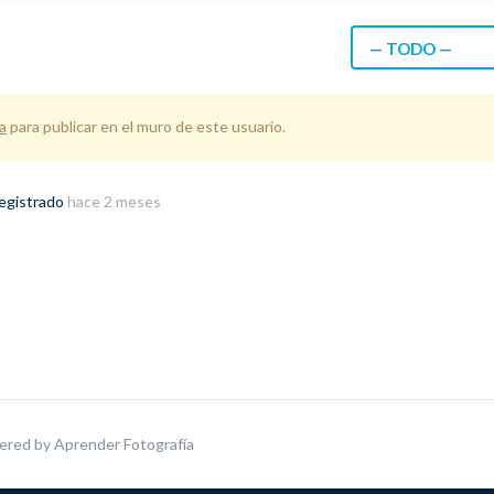
— TODO —
a
para publicar en el muro de este usuario.
registrado
hace 2 meses
ered by
Aprender Fotografía