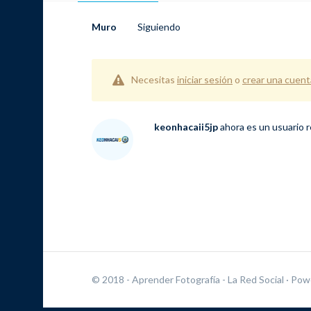
Muro
Siguiendo
Necesitas
iniciar sesión
o
crear una cuent
keonhacaii5jp
ahora es un usuario 
© 2018 - Aprender Fotografía - La Red Social
· Pow