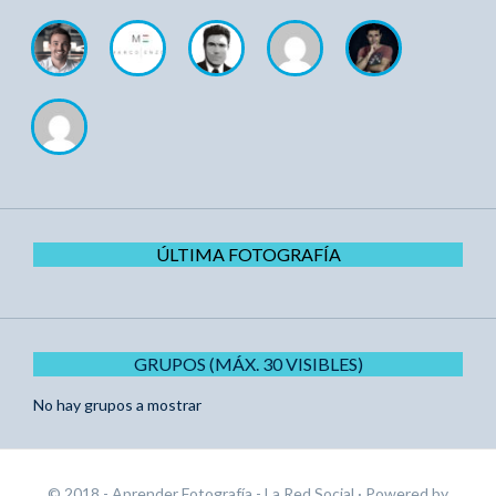
ÚLTIMA FOTOGRAFÍA
GRUPOS (MÁX. 30 VISIBLES)
No hay grupos a mostrar
© 2018 - Aprender Fotografía - La Red Social
· Powered by