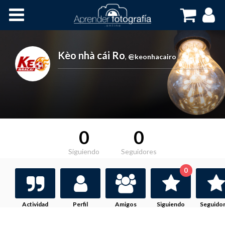
Inicio
Cursos OnLine
Kèo nhà cái Ro
,
@keonhacairo
0
0
Siguiendo
Seguidores
0
Actividad
Perfil
Amigos
Siguiendo
Seguido