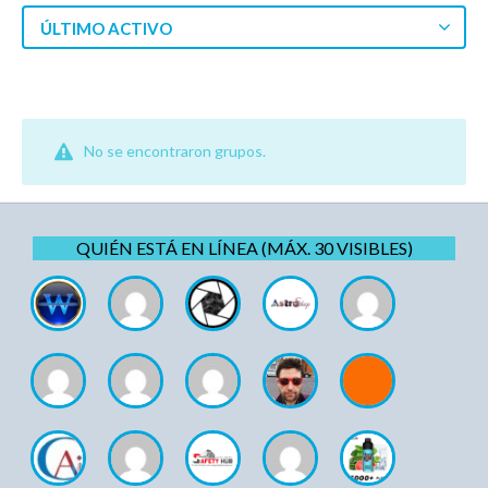
ÚLTIMO ACTIVO
No se encontraron grupos.
QUIÉN ESTÁ EN LÍNEA (MÁX. 30 VISIBLES)