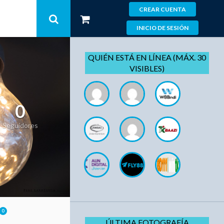
CREAR CUENTA
INICIO DE SESIÓN
QUIÉN ESTÁ EN LÍNEA (MÁX. 30
VISIBLES)
0
Seguidores
0
ÚLTIMA FOTOGRAFÍA