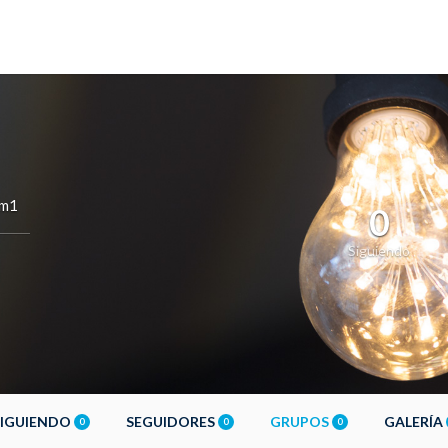
om1
0
Siguiendo
SIGUIENDO
SEGUIDORES
GRUPOS
GALERÍA
0
0
0