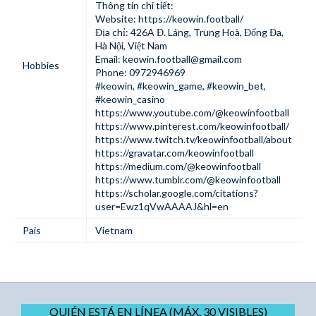
Thông tin chi tiết:
Website:
https://keowin.football/
Địa chỉ: 426A Đ. Láng, Trung Hoà, Đống Đa,
Hà Nội, Việt Nam
Email:
keowin.football@gmail.com
Hobbies
Phone: 0972946969
#keowin, #keowin_game, #keowin_bet,
#keowin_casino
https://www.youtube.com/@keowinfootball
https://www.pinterest.com/keowinfootball/
https://www.twitch.tv/keowinfootball/about
https://gravatar.com/keowinfootball
https://medium.com/@keowinfootball
https://www.tumblr.com/@keowinfootball
https://scholar.google.com/citations?
user=Ewz1qVwAAAAJ&hl=en
Pais
Vietnam
QUIÉN ESTÁ EN LÍNEA (MÁX. 30 VISIBLES)