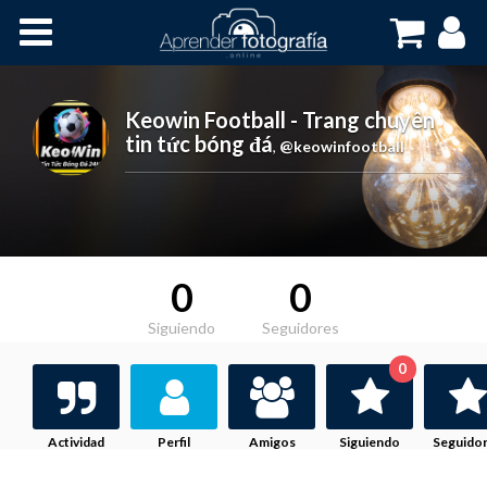
Inicio
Cursos OnLine
Keowin Football - Trang chuyên
tin tức bóng đá
,
@keowinfootball
0
0
Siguiendo
Seguidores
0
Actividad
Perfil
Amigos
Siguiendo
Seguido