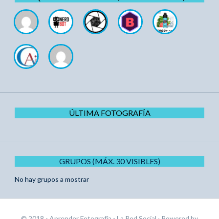
ÚLTIMA FOTOGRAFÍA
GRUPOS (MÁX. 30 VISIBLES)
No hay grupos a mostrar
© 2018 - Aprender Fotografía - La Red Social
· Powered by