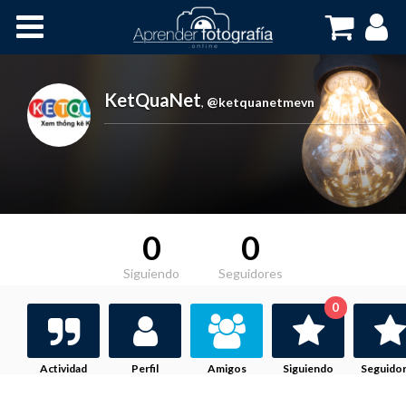
Inicio
Cursos OnLine
KetQuaNet
,
@ketquanetmevn
0
0
Siguiendo
Seguidores
0
Actividad
Perfil
Amigos
Siguiendo
Seguido