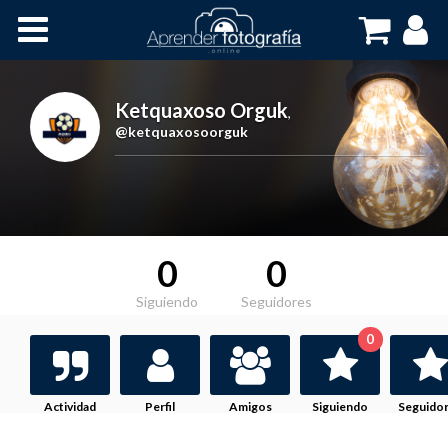
Inicio
Cursos OnLine
Ketquaxoso Orguk
,
@ketquaxosoorguk
0
0
Siguiendo
Seguidores
0
Actividad
Perfil
Amigos
Siguiendo
Seguido