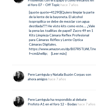
Problemas con el Equipo y como evitarlos
en
el foro
07 – Off Topic
hace 7 años
[quote quote=41290]Quiero limpiar la parte
de la lente de la bayoneta. El alcohol
isopropilica se debe de mezclar con agua
destilada??? He visto kits como este…. ¿Vale
la pena las toallitas de papel? Zacro 49 en 1
Kits Limpieza Cámara Reflex Profesional
para Cámaras Réflex y Lente Optica
Cámaras Digitales.
https://www.amazon.es/dp/B07RSTLWLT/re
f=cm&hellip
;
[Leer más]
Pere Larrègula
y
Natalia Buzón Corpas
son
ahora amigos
hace 7 años
Pere Larrègula
ha respondido al debate
Profoto A1
en el foro
12 – Bodas
hace 7 años