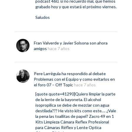
podcast 460, si no recuerdo mal, que hemos
grabado hoy y que estará el próximo viernes.
Saludos
Fran Valverde
y
Javier Solsona
son ahora
amigos
hace 7 años
Pere Larrègula
ha respondido al debate
Problemas con el Equipo y como evitarlos
en
el foro
07 – Off Topic
hace 7 años
[quote quote=41290]Quiero limpiar la parte
de la lente de la bayoneta. El alcohol
isopropilica se debe de mezclar con agua
destilada??? He visto kits como este…. ¿Vale
la pena las toallitas de papel? Zacro 49 en 1
Kits Limpieza Cámara Reflex Profesional
para Cámaras Réflex y Lente Optica