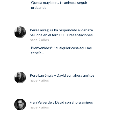
Queda muy bien.. te animo a seguir
probando
Pere Larrègula
ha respondido al debate
Saludos
en el foro
00 – Presentaciones
hace 7 años
Bienvenidos!!! cualquier cosa aquí me
tenéis…
Pere Larrègula
y
David
son ahora amigos
hace 7 años
Fran Valverde
y
David
son ahora amigos
hace 7 años