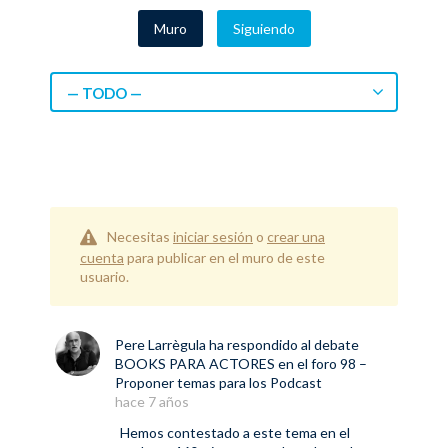
Muro
Siguiendo
— TODO —
Necesitas
iniciar sesión
o
crear una
cuenta
para publicar en el muro de este
usuario.
Pere Larrègula
ha respondido al debate
BOOKS PARA ACTORES
en el foro
98 –
Proponer temas para los Podcast
hace 7 años
Hemos contestado a este tema en el