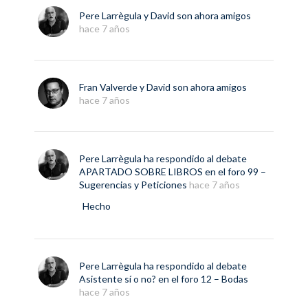
Pere Larrègula
y
David
son ahora amigos
hace 7 años
Fran Valverde
y
David
son ahora amigos
hace 7 años
Pere Larrègula
ha respondido al debate
APARTADO SOBRE LIBROS
en el foro
99 –
Sugerencias y Peticiones
hace 7 años
Hecho
Pere Larrègula
ha respondido al debate
Asistente sí o no?
en el foro
12 – Bodas
hace 7 años