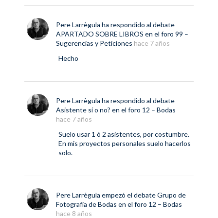
Pere Larrègula
ha respondido al debate
APARTADO SOBRE LIBROS
en el foro
99 –
Sugerencias y Peticiones
hace 7 años
Hecho
Pere Larrègula
ha respondido al debate
Asistente sí o no?
en el foro
12 – Bodas
hace 7 años
Suelo usar 1 ó 2 asistentes, por costumbre.
En mis proyectos personales suelo hacerlos
solo.
Pere Larrègula
empezó el debate
Grupo de
Fotografía de Bodas
en el foro
12 – Bodas
hace 8 años