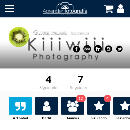
Inicio
Cursos OnLine
Gema
,
@kiiiwiii
Barcelona
4
7
Siguiendo
Seguidores
12
4
Actividad
Perfil
Amigos
Siguiendo
Seguido