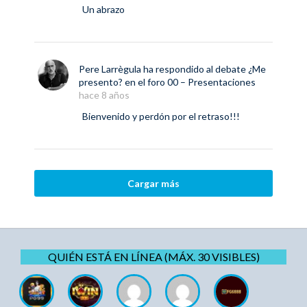
Un abrazo
Pere Larrègula
ha respondido al debate
¿Me
presento?
en el foro
00 – Presentaciones
hace 8 años
Bienvenido y perdón por el retraso!!!
Cargar más
QUIÉN ESTÁ EN LÍNEA (MÁX. 30 VISIBLES)