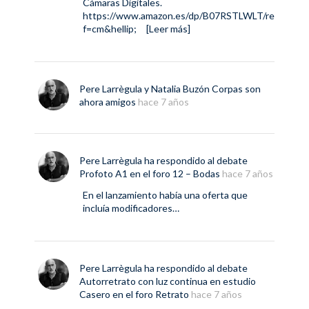
Cámaras Digitales.
https://www.amazon.es/dp/B07RSTLWLT/re
f=cm&hellip
;
[Leer más]
Pere Larrègula
y
Natalia Buzón Corpas
son
ahora amigos
hace 7 años
Pere Larrègula
ha respondido al debate
Profoto A1
en el foro
12 – Bodas
hace 7 años
En el lanzamiento había una oferta que
incluía modificadores…
Pere Larrègula
ha respondido al debate
Autorretrato con luz continua en estudio
Casero
en el foro
Retrato
hace 7 años