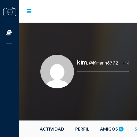
Cursos OnLine
kim
@kimanh6772
,
HN
ACTIVIDAD
PERFIL
AMIGOS
0