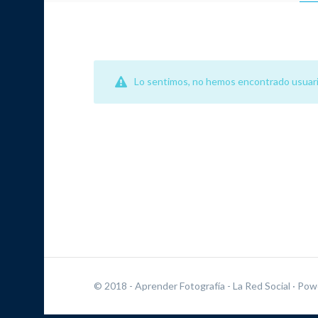
Lo sentimos, no hemos encontrado usuari
© 2018 - Aprender Fotografía - La Red Social
· Pow