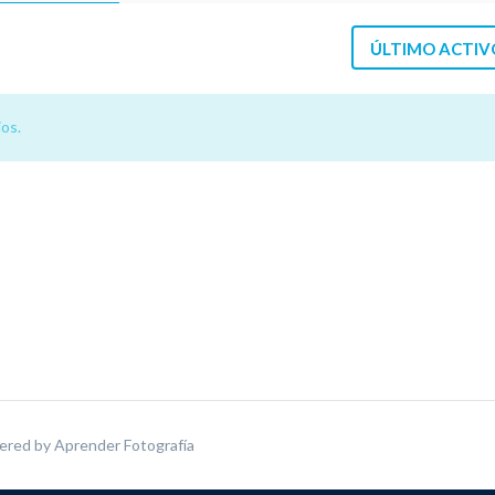
ÚLTIMO ACTIV
os.
ered by
Aprender Fotografía