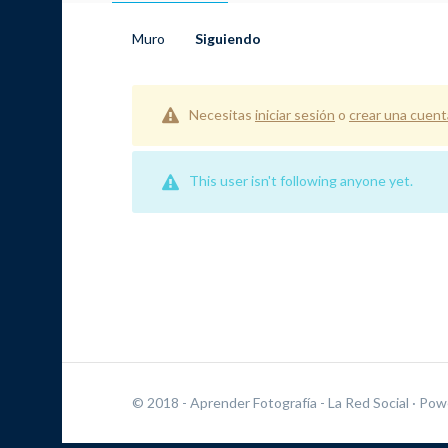
Muro
Siguiendo
Necesitas
iniciar sesión
o
crear una cuent
This user isn't following anyone yet.
© 2018 - Aprender Fotografía - La Red Social
· Pow