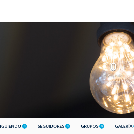
0
Siguiendo
SIGUIENDO
SEGUIDORES
GRUPOS
GALERÍA
0
0
0