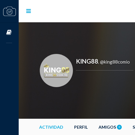
Cursos OnLine
KING88
@king88comio
,
ACTIVIDAD
PERFIL
AMIGOS
0