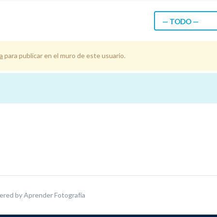
— TODO —
a
para publicar en el muro de este usuario.
ered by
Aprender Fotografía