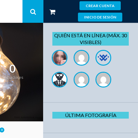
CREAR CUENTA
INICIO DE SESIÓN
QUIÉN ESTÁ EN LÍNEA (MÁX. 30
VISIBLES)
0
Seguidores
ÚLTIMA FOTOGRAFÍA
0