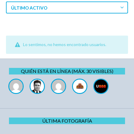
ÚLTIMO ACTIVO
Lo sentimos, no hemos encontrado usuarios.
QUIÉN ESTÁ EN LÍNEA (MÁX. 30 VISIBLES)
ÚLTIMA FOTOGRAFÍA