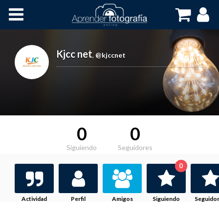
Inicio
Cursos OnLine
Kjcc net
,
@kjccnet
0
0
Siguiendo
Seguidores
0
Actividad
Perfil
Amigos
Siguiendo
Seguido